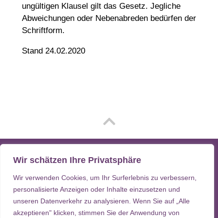
ungültigen Klausel gilt das Gesetz. Jegliche
Abweichungen oder Nebenabreden bedürfen der
Schriftform.
Stand 24.02.2020
Wir schätzen Ihre Privatsphäre
©2026 Strandhuus Grömitz
Wir verwenden Cookies, um Ihr Surferlebnis zu verbessern,
Weidenweg 11 | 23743 Grömitz
personalisierte Anzeigen oder Inhalte einzusetzen und
Facebook
unseren Datenverkehr zu analysieren. Wenn Sie auf „Alle
fewo@strandhuus-groemitz.de
akzeptieren" klicken, stimmen Sie der Anwendung von